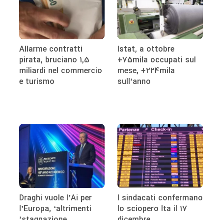
Allarme contratti
Istat, a ottobre
pirata, bruciano 1,5
+75mila occupati sul
miliardi nel commercio
mese, +224mila
e turismo
sull’anno
Draghi vuole l’Ai per
I sindacati confermano
l’Europa, ‘altrimenti
lo sciopero Ita il 17
stagnazione’
dicembre