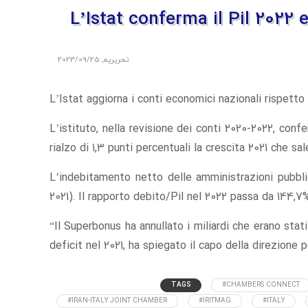
L’Istat conferma il Pil 2022 e 
تحریریه
,
2023/09/25
L’Istat aggiorna i conti economici nazionali rispetto a
L’istituto, nella revisione dei conti 2020-2022, confe
rialzo di 1,3 punti percentuali la crescita 2021 che sal
L’indebitamento netto delle amministrazioni pubblic
2021). Il rapporto debito/Pil nel 2022 passa da 144,7
“Il Superbonus ha annullato i miliardi che erano stati 
deficit nel 2021, ha spiegato il capo della direzione p
TAGS
#CHAMBERS CONNECT
#IRAN-ITALY JOINT CHAMBER
#IRITMAG
#ITALY