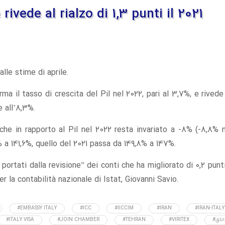
rivede al rialzo di 1,3 punti il 2021
lle stime di aprile.
rma il tasso di crescita del Pil nel 2022, pari al 3,7%, e rivede
e all’8,3%.
he in rapporto al Pil nel 2022 resta invariato a -8% (-8,8% 
% a 141,6%, quello del 2021 passa da 149,8% a 147%.
portati dalla revisione” dei conti che ha migliorato di 0,2 punti
er la contabilità nazionale di Istat, Giovanni Savio.
#EMBASSY ITALY
#ICC
#IICCIM
#IRAN
#IRAN-ITALY
#اتاق
#VIRITEX
#TEHRAN
#JOIN CHAMBER
#ITALY VISA