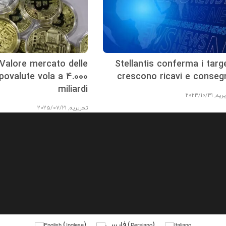
Valore mercato delle
Stellantis conferma i targe
tpovalute vola a 4.000
crescono ricavi e conseg
miliardi
ریه
,
2023/10/31
تحریریه
,
2025/07/21
Italiano
)
Persiano
(
فارسی
)
Inglese
(
English