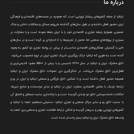
درباره ما
ايتاليا از جمله کشورهای پيشتاز اروپایی است که همواره در صحنه‌های اقتصادی و فرهنگی
ايران حضور فعال داشته و در طول سال‌های گذشته علی‌رغم مسائل و مشکلات داخلی و جنگ
تحميلی، همواره رابطه تجاری و اقتصادی خود را با ايران حفظ نموده است و با مشارکت در
بسياری از پروژه‌های صنعتی خلا حاصل از تحريم‌ها را تا اندازه‌ای پر کرده است و در سال‌های
اخير با گسترش همکاری‌های اقتصادی مناسب‌تر از پيش در روابط تجاری دو کشور به وجود
آمده است به طوري که ايتاليا اينک بزرگترين شريک تجاری ايران در اروپا محسوب می‌شود.
اتاق مشترک ایران و ایتالیا در سال ۱۳۷۰ تاسیس و با بیش از 5500 عضو، قدیمی‌ترین و
فعال‌ترین اتاق مشترک می‌باشد.
در شکل‌گيری اين تحولات اتاق مشترک ايران و ايتاليا
هميشه حضور فعال داشته است و با تشکيل اتاق بازرگانی و صنعتی ايتاليا و ايران در رم و
ارتباط نزديک با بخش اقتصادی سفارت ايران در ايتاليا و ساير موسسات و منابع ذيربط،
امکانات خدمات‌رسانی اتاق دو چندان گرديده است و با راه‌اندازی سايت مستقل و الحاق آن
با سايت اتاق رم و ساير مراکز صنعتی و تجاری ايتاليا، دستيابی مستقيم اعضا با ايتاليا و
کشورهای اروپایی بهتر و سريعتر گرديده و امکان ارتباط اطلاعات تجاری و صنعتی بين اعضا به
واسطه اتاق مشترک ایران و ایتالیا بسیار راحت‌تر شده است.