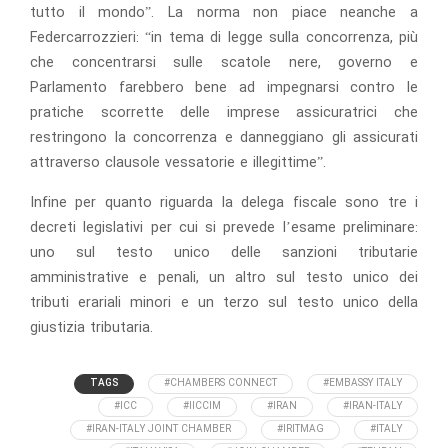
tutto il mondo”. La norma non piace neanche a
Federcarrozzieri: “in tema di legge sulla concorrenza, più
che concentrarsi sulle scatole nere, governo e
Parlamento farebbero bene ad impegnarsi contro le
pratiche scorrette delle imprese assicuratrici che
restringono la concorrenza e danneggiano gli assicurati
attraverso clausole vessatorie e illegittime”.
Infine per quanto riguarda la delega fiscale sono tre i
decreti legislativi per cui si prevede l’esame preliminare:
uno sul testo unico delle sanzioni tributarie
amministrative e penali, un altro sul testo unico dei
tributi erariali minori e un terzo sul testo unico della
giustizia tributaria.
TAGS
#CHAMBERS CONNECT
#EMBASSY ITALY
#ICC
#IICCIM
#IRAN
#IRAN-ITALY
#IRAN-ITALY JOINT CHAMBER
#IRITMAG
#ITALY