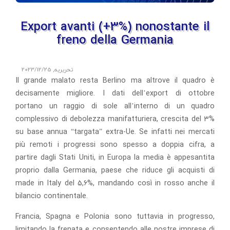
Export avanti (+3%) nonostante il
freno della Germania
تحریریه
,
2023/12/25
Il grande malato resta Berlino ma altrove il quadro è
decisamente migliore. I dati dell’export di ottobre
portano un raggio di sole all’interno di un quadro
complessivo di debolezza manifatturiera, crescita del 3%
su base annua “targata” extra-Ue. Se infatti nei mercati
più remoti i progressi sono spesso a doppia cifra, a
partire dagli Stati Uniti, in Europa la media è appesantita
proprio dalla Germania, paese che riduce gli acquisti di
made in Italy del 5,6%, mandando così in rosso anche il
bilancio continentale.
Francia, Spagna e Polonia sono tuttavia in progresso,
limitando la frenata e consentendo alle nostre imprese di