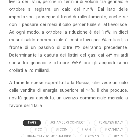
livello dei listini, perché in termini di volumi tra gennaio e
ottobre si registra un calo del 4,4%. Dal lato delle
importazioni prosegue il trend di rallentamento, anche se
con il passare dei mesi il calo percentuale si affievolisce.
Ad ogni modo, a ottobre la riduzione è del 9,2%: in dieci
mesi il saldo commerciale è così attivo per 25 miliardi, a
fronte di un passivo di oltre 36 dell’anno precedente.
Determinante la caduta dei listini del gas: dai 53 miliardi
spesi tra gennaio e ottobre 2022 ora gli acquisti sono
crollati a 25 miliardi.
A farne le spese soprattutto la Russia, che vede un calo
delle vendite di energia superiore al 90%: il che produce,
novità quasi assoluta, un avanzo commerciale mensile a
favore dell’Italia.
TAGS
#CHAMBERS CONNECT
#EMBASSY ITALY
#ICC
#IICCIM
#IRAN
#IRAN-ITALY
#IRAN-ITALY JOINT CHAMBER
#IRITMAG
#ITALY