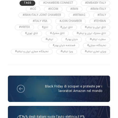
TAGS
#CHAMBERS CONNECT
#EMBASSY ITALY
#ICC
#IICCIM
#IRAN
#IRAN-ITALY
#IRAN-ITALY JOINT CHAMBER
#IRITMAG
#ITALY
#ITALY VISA
#JOIN CHAMBER
#TEHRAN
#اتاق ایران و ایتالیا
#اتاق ایران
#اتاق
#VIRITEX
#اتاق مشترک ایران و ایتالیا
#اتاق مشترک
#اتاق تهران
#سفارت ایتالیا
#دنیای بهتر
#ایتالیا
#نمایشگاه مجازی
#فصلنامه دنیای بهتر
#ویزای تجاری ایتالیا
#ویزا ایتالیا
#نمایشگاه مجازی ایران و ایتالیا
Black Friday di scioperi e proteste per i
lavoratori Amazon nel mondo
Il 70% degli italiani vuole l'auto elettrica,il 4%