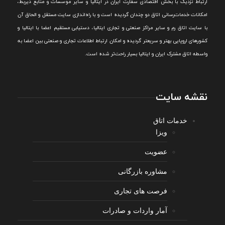
ارتباط نزديک با بخش اقتصادی سفارت ايران در ايتاليا و ساير موسسات و منابع ذيربط،
امکانات خدمات‌رسانی اتاق دو چندان گرديده است و با راه‌اندازی سايت مستقل و الحاق آن
با سايت اتاق رم و ساير مراکز صنعتی و تجاری ايتاليا، دستيابی مستقيم اعضا با ايتاليا و
کشورهای اروپایی بهتر و سريعتر گرديده و امکان ارتباط اطلاعات تجاری و صنعتی بين اعضا به
واسطه اتاق مشترک ایران و ایتالیا بسیار راحت‌تر شده است.
نقشه سایت
خدمات اتاق
ویزا
عضویت
مشاوره بازرگانی
فرصت های تجاری
آمار واردات و صادرات