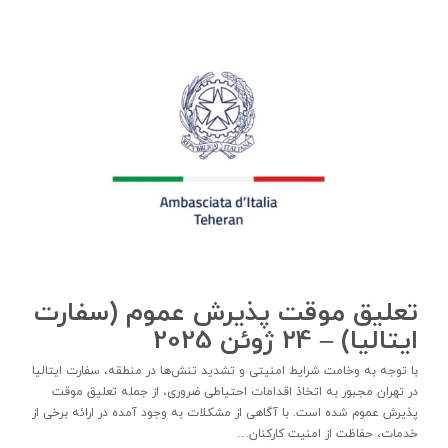
تعلیق موقت پذیرش عموم (سفارت
ایتالیا) – 24 ژوئن 2025
با توجه به وخامت شرایط امنیتی و تشدید تنش‌ها در منطقه، سفارت ایتالیا
در تهران مجبور به اتخاذ اقدامات احتیاطی ضروری، از جمله تعلیق موقت
پذیرش عموم شده است. با آگاهی از مشکلات به وجود آمده در ارائه برخی از
خدمات، حفاظت از امنیت کارکنان…