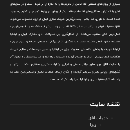
بسياری از پروژه‌های صنعتی خلا حاصل از تحريم‌ها را تا اندازه‌ای پر کرده است و در سال‌های
اخير با گسترش همکاری‌های اقتصادی مناسب‌تر از پيش در روابط تجاری دو کشور به وجود
آمده است به طوري که ايتاليا اينک بزرگترين شريک تجاری ايران در اروپا محسوب می‌شود.
اتاق مشترک ایران و ایتالیا در سال ۱۳۷۰ تاسیس و با بیش از 5500 عضو، قدیمی‌ترین و
فعال‌ترین اتاق مشترک می‌باشد.
در شکل‌گيری اين تحولات اتاق مشترک ايران و ايتاليا
هميشه حضور فعال داشته است و با تشکيل اتاق بازرگانی و صنعتی ايتاليا و ايران در رم و
ارتباط نزديک با بخش اقتصادی سفارت ايران در ايتاليا و ساير موسسات و منابع ذيربط،
امکانات خدمات‌رسانی اتاق دو چندان گرديده است و با راه‌اندازی سايت مستقل و الحاق آن
با سايت اتاق رم و ساير مراکز صنعتی و تجاری ايتاليا، دستيابی مستقيم اعضا با ايتاليا و
کشورهای اروپایی بهتر و سريعتر گرديده و امکان ارتباط اطلاعات تجاری و صنعتی بين اعضا به
واسطه اتاق مشترک ایران و ایتالیا بسیار راحت‌تر شده است.
نقشه سایت
خدمات اتاق
ویزا