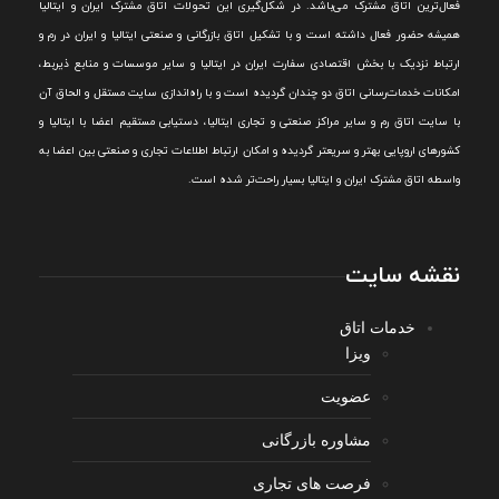
فعال‌ترین اتاق مشترک می‌باشد.
در شکل‌گيری اين تحولات اتاق مشترک ايران و ايتاليا
هميشه حضور فعال داشته است و با تشکيل اتاق بازرگانی و صنعتی ايتاليا و ايران در رم و
ارتباط نزديک با بخش اقتصادی سفارت ايران در ايتاليا و ساير موسسات و منابع ذيربط،
امکانات خدمات‌رسانی اتاق دو چندان گرديده است و با راه‌اندازی سايت مستقل و الحاق آن
با سايت اتاق رم و ساير مراکز صنعتی و تجاری ايتاليا، دستيابی مستقيم اعضا با ايتاليا و
کشورهای اروپایی بهتر و سريعتر گرديده و امکان ارتباط اطلاعات تجاری و صنعتی بين اعضا به
واسطه اتاق مشترک ایران و ایتالیا بسیار راحت‌تر شده است.
نقشه سایت
خدمات اتاق
ویزا
عضویت
مشاوره بازرگانی
فرصت های تجاری