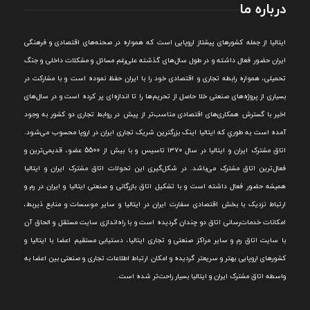
درباره ما
ايتاليا از جمله کشورهای پيشتاز اروپایی است که همواره در صحنه‌های اقتصادی و فرهنگی
ايران حضور فعال داشته و در طول سال‌های گذشته علی‌رغم مسائل و مشکلات داخلی و جنگ
تحميلی، همواره رابطه تجاری و اقتصادی خود را با ايران حفظ نموده است و با مشارکت در
بسياری از پروژه‌های صنعتی خلا حاصل از تحريم‌ها را تا اندازه‌ای پر کرده است و در سال‌های
اخير با گسترش همکاری‌های اقتصادی مناسب‌تر از پيش در روابط تجاری دو کشور به وجود
آمده است به طوري که ايتاليا اينک بزرگترين شريک تجاری ايران در اروپا محسوب می‌شود.
اتاق مشترک ایران و ایتالیا در سال ۱۳۷۰ تاسیس و با بیش از 5500 عضو، قدیمی‌ترین و
فعال‌ترین اتاق مشترک می‌باشد.
در شکل‌گيری اين تحولات اتاق مشترک ايران و ايتاليا
هميشه حضور فعال داشته است و با تشکيل اتاق بازرگانی و صنعتی ايتاليا و ايران در رم و
ارتباط نزديک با بخش اقتصادی سفارت ايران در ايتاليا و ساير موسسات و منابع ذيربط،
امکانات خدمات‌رسانی اتاق دو چندان گرديده است و با راه‌اندازی سايت مستقل و الحاق آن
با سايت اتاق رم و ساير مراکز صنعتی و تجاری ايتاليا، دستيابی مستقيم اعضا با ايتاليا و
کشورهای اروپایی بهتر و سريعتر گرديده و امکان ارتباط اطلاعات تجاری و صنعتی بين اعضا به
واسطه اتاق مشترک ایران و ایتالیا بسیار راحت‌تر شده است.