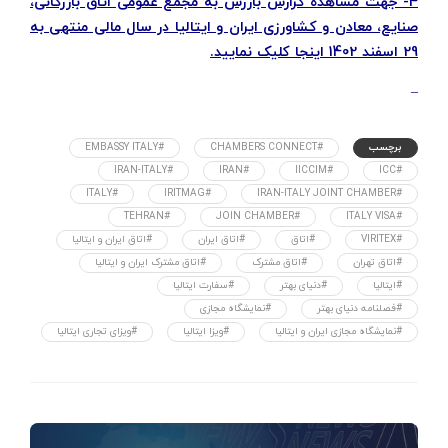
4- جهت مشاهده گزارش بازرس به مجمع عمومی اتاق بازرگانی،
صنایع، معادن و کشاورزی ایران و ایتالیا در سال مالی منتهی به
29 اسفند 1402 اینجا کلیک نمایید.
–
برچسب
#CHAMBERS CONNECT
#EMBASSY ITALY
#IRAN-ITALY
#IRAN
#IICCIM
#ICC
#ITALY
#IRITMAG
#IRAN-ITALY JOINT CHAMBER
#TEHRAN
#JOIN CHAMBER
#ITALY VISA
#VIRITEX
#اتاق
#اتاق ایران
#اتاق ایران و ایتالیا
#اتاق تهران
#اتاق مشترک
#اتاق مشترک ایران و ایتالیا
#ایتالیا
#دنیای بهتر
#سفارت ایتالیا
#فصلنامه دنیای بهتر
#نمایشگاه مجازی
#نمایشگاه مجازی ایران و ایتالیا
#ویزا ایتالیا
#ویزای تجاری ایتالیا