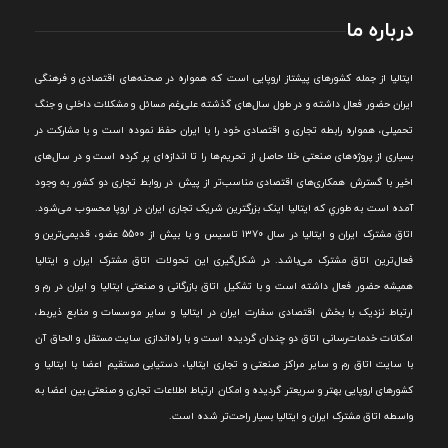
درباره ما
ايتاليا از جمله کشورهای پيشتاز اروپایی است که همواره در صحنه‌های اقتصادی و فرهنگی
ايران حضور فعال داشته و در طول سال‌های گذشته علی‌رغم مسائل و مشکلات داخلی و جنگ
تحميلی، همواره رابطه تجاری و اقتصادی خود را با ايران حفظ نموده است و با مشارکت در
بسياری از پروژه‌های صنعتی خلا حاصل از تحريم‌ها را تا اندازه‌ای پر کرده است و در سال‌های
اخير با گسترش همکاری‌های اقتصادی مناسب‌تر از پيش در روابط تجاری دو کشور به وجود
آمده است به طوري که ايتاليا اينک بزرگترين شريک تجاری ايران در اروپا محسوب می‌شود.
اتاق مشترک ایران و ایتالیا در سال ۱۳۷۰ تاسیس و با بیش از 5500 عضو، قدیمی‌ترین و
فعال‌ترین اتاق مشترک می‌باشد.
در شکل‌گيری اين تحولات اتاق مشترک ايران و ايتاليا
هميشه حضور فعال داشته است و با تشکيل اتاق بازرگانی و صنعتی ايتاليا و ايران در رم و
ارتباط نزديک با بخش اقتصادی سفارت ايران در ايتاليا و ساير موسسات و منابع ذيربط،
امکانات خدمات‌رسانی اتاق دو چندان گرديده است و با راه‌اندازی سايت مستقل و الحاق آن
با سايت اتاق رم و ساير مراکز صنعتی و تجاری ايتاليا، دستيابی مستقيم اعضا با ايتاليا و
کشورهای اروپایی بهتر و سريعتر گرديده و امکان ارتباط اطلاعات تجاری و صنعتی بين اعضا به
واسطه اتاق مشترک ایران و ایتالیا بسیار راحت‌تر شده است.