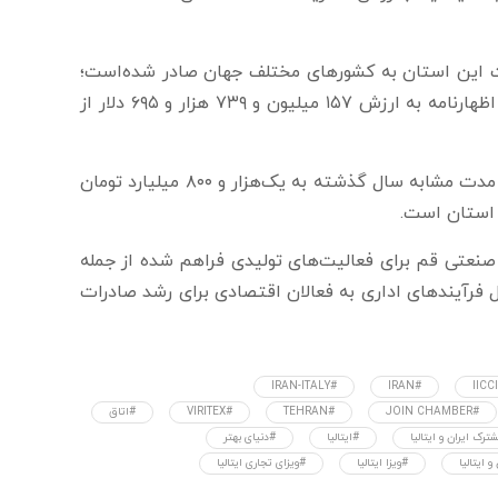
ن دلار کالا از طریق گمرکات این استان به کشورهای مختلف جهان صادر شده‌است؛
طی این مدت ۱۶۳ هزار و ۱۴۴ تُن انواع کالا در قالب چهار هزار و ۸۴۵ اظهارنامه به ارزش ۱۵۷ میلیون و ۷۳۹ هزار و ۶۹۵ دلار از
در همین رابطه درآمد کل گمرکات قم نیز با رشد ۱۰۹ درصدی نسبت به مدت مشابه سال گذشته به یک‌هزار و ۸۰۰ میلیارد تومان
 استان است.
نعتی قم برای فعالیت‌های تولیدی فراهم شده‌ از جمله
 فرآیندهای اداری به فعالان اقتصادی برای رشد صادرات
#IRAN-ITALY
#IRAN
#JOIN CHAMBER
#TEHRAN
#VIRITEX
#اتاق
ترک ایران و ایتالیا
#ایتالیا
#دنیای بهتر
 ایتالیا
#ویزا ایتالیا
#ویزای تجاری ایتالیا