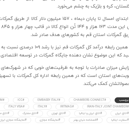
لستان، کره و بلژیک به چشم می‌خورد.
از ابتدای امسال تا پایان دیماه ، ۱۵۷ میلیو
یق گمرکات استان قم به کشورهای هدف صادر شد.
ید که این موضوع نشان دهنده جایگاه گمرکات در توسعه اقتصادی
ایش میزان صادرات با توجه به ظرفیت‌های خوبی که در شهرک‌های ص
ویت‌های استان است که در همین رابطه اداره کل گمرکات با تسهیل
صولاتشان کمک می‌کند.
برچسب
#CHAMBERS CONNECT
#EMBASSY ITALY
#ICC
#IICCIM
#ITALY VISA
#ITALY
#IRITMAG
#IRAN-ITALY JOINT CHAMBER
#اتاق ایران
#اتاق ایران و ایتالیا
#اتاق تهران
#اتاق مشترک
#اتاق مش
#سفارت ایتالیا
#فصلنامه دنیای بهتر
#نمایشگاه مجازی
#نمایشگاه مجازی ایران و