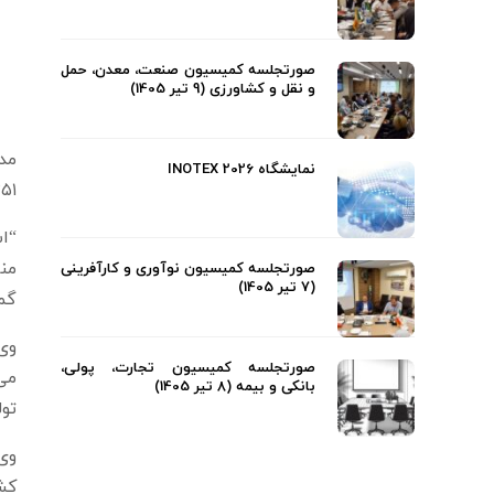
صورتجلسه کمیسیون صنعت، معدن، حمل
و نقل و کشاورزی (9 تیر 1405)
نمایشگاه INOTEX 2026
۳۵۱ میلیون و ۳۷۵ هزار دلار از طریق گمرکا
“اس
من
صورتجلسه کمیسیون نوآوری و کارآفرینی
(7 تیر 1405)
گم
صورتجلسه کمیسیون تجارت، پولی،
می
بانکی و بیمه (8 تیر 1405)
تول
وی 
کش