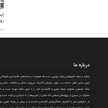
رات به اروپا؛
دیدار روسای جمهور ازبکستان و
تب
تجاری
ایتالیا در «رم»
رو
تحریریه
,
۱۴۰۲/۰۳/۲۰
تحری
درباره ما
ايتاليا از جمله کشورهای پيشتاز اروپایی است که همواره در صحنه‌های اقتصادی و فرهنگی
ايران حضور فعال داشته و در طول سال‌های گذشته علی‌رغم مسائل و مشکلات داخلی و
جنگ تحميلی، همواره رابطه تجاری و اقتصادی خود را با ايران حفظ نموده است و با
مشارکت در بسياری از پروژه‌های صنعتی خلا حاصل از تحريم‌ها را تا اندازه‌ای پر کرده است و
در سال‌های اخير با گسترش همکاری‌های اقتصادی مناسب‌تر از پيش در روابط تجاری دو
کشور به وجود آمده است به طوري که ايتاليا اينک بزرگترين شريک تجاری ايران در اروپا