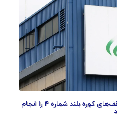
“آچیایری دی” ایتالیا مجموعه‌ای از توقف‌های کوره بلند شماره ۴ را انجام