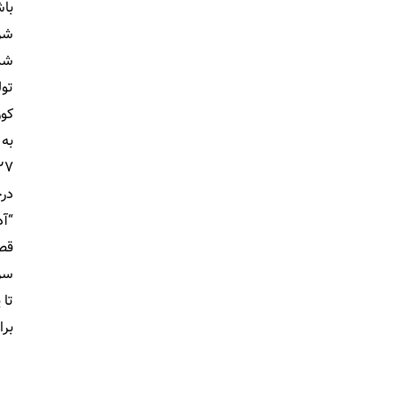
باش
شرک
تول
درخ
قصد
سرم
برا