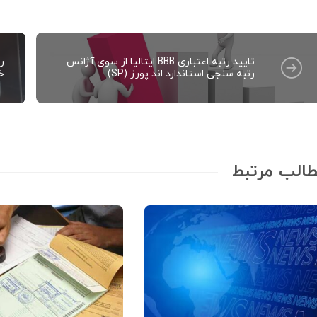
تایید رتبه اعتباری BBB ایتالیا از سوی آژانس
رو
رتبه سنجی استاندارد اند پورز (SP)
خا
الب مرتبط