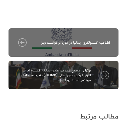
اطلاعیه کنسولگری ایتالیا در مورد درخواست ویزا
برگزاری مجمع عمومی عادی سالانه کمیته ایرانی
اتاق بازرگانی بین‌المللی (ICCIran) به ریاست آقای
مهندس احمد پورفلاح
مطالب مرتبط