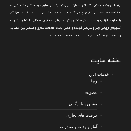
ارتباط نزديک با بخش اقتصادی سفارت ايران در ايتاليا و ساير موسسات و منابع ذيربط،
امکانات خدمات‌رسانی اتاق دو چندان گرديده است و با راه‌اندازی سايت مستقل و الحاق آن
با سايت اتاق رم و ساير مراکز صنعتی و تجاری ايتاليا، دستيابی مستقيم اعضا با ايتاليا و
کشورهای اروپایی بهتر و سريعتر گرديده و امکان ارتباط اطلاعات تجاری و صنعتی بين اعضا به
واسطه اتاق مشترک ایران و ایتالیا بسیار راحت‌تر شده است.
نقشه سایت
خدمات اتاق
ویزا
عضویت
مشاوره بازرگانی
فرصت های تجاری
آمار واردات و صادرات