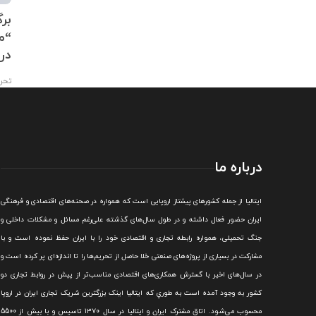
درصدی ارزش صادرات
ورود یک هیات تجاری از روسیه و
بر
حجم تجارت خارجی ایران در 11
حضور در اتاق تهران
در
تحریریه
,
۱۴۰۱/۰۹/۰۲
تحری
درباره ما
ايتاليا از جمله کشورهای پيشتاز اروپایی است که همواره در صحنه‌های اقتصادی و فرهنگی
ايران حضور فعال داشته و در طول سال‌های گذشته علی‌رغم مسائل و مشکلات داخلی و
جنگ تحميلی، همواره رابطه تجاری و اقتصادی خود را با ايران حفظ نموده است و با
مشارکت در بسياری از پروژه‌های صنعتی خلا حاصل از تحريم‌ها را تا اندازه‌ای پر کرده است و
در سال‌های اخير با گسترش همکاری‌های اقتصادی مناسب‌تر از پيش در روابط تجاری دو
کشور به وجود آمده است به طوري که ايتاليا اينک بزرگترين شريک تجاری ايران در اروپا
محسوب می‌شود.
اتاق مشترک ایران و ایتالیا در سال ۱۳۷۰ تاسیس و با بیش از 5500