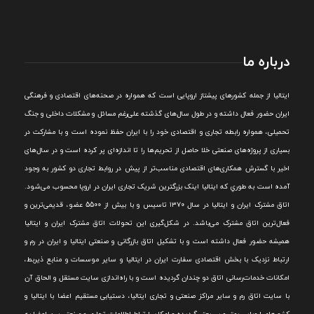
درباره ما
ايتاليا از جمله کشورهای پيشتاز اروپایی است که همواره در صحنه‌های اقتصادی و فرهنگی
ايران حضور فعال داشته و در طول سال‌های گذشته علی‌رغم مسائل و مشکلات داخلی و جنگ
تحميلی، همواره رابطه تجاری و اقتصادی خود را با ايران حفظ نموده است و با مشارکت در
بسياری از پروژه‌های صنعتی خلا حاصل از تحريم‌ها را تا اندازه‌ای پر کرده است و در سال‌های
اخير با گسترش همکاری‌های اقتصادی مناسب‌تر از پيش در روابط تجاری دو کشور به وجود
آمده است به طوري که ايتاليا اينک بزرگترين شريک تجاری ايران در اروپا محسوب می‌شود.
اتاق مشترک ایران و ایتالیا در سال ۱۳۷۰ تاسیس و با بیش از 5500 عضو، قدیمی‌ترین و
فعال‌ترین اتاق مشترک می‌باشد.
در شکل‌گيری اين تحولات اتاق مشترک ايران و ايتاليا
هميشه حضور فعال داشته است و با تشکيل اتاق بازرگانی و صنعتی ايتاليا و ايران در رم و
ارتباط نزديک با بخش اقتصادی سفارت ايران در ايتاليا و ساير موسسات و منابع ذيربط،
امکانات خدمات‌رسانی اتاق دو چندان گرديده است و با راه‌اندازی سايت مستقل و الحاق آن
با سايت اتاق رم و ساير مراکز صنعتی و تجاری ايتاليا، دستيابی مستقيم اعضا با ايتاليا و