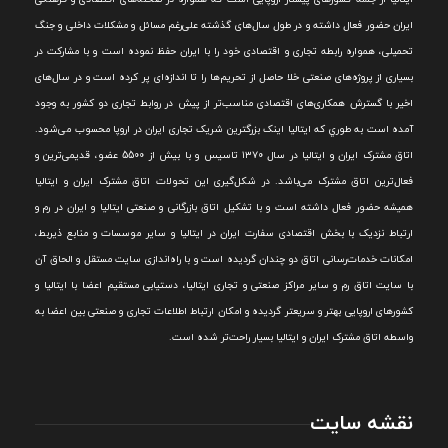
ايران حضور فعال داشته و در طول سال‌های گذشته علی‌رغم مسائل و مشکلات داخلی و جنگ
تحميلی، همواره رابطه تجاری و اقتصادی خود را با ايران حفظ نموده است و با مشارکت در
بسياری از پروژه‌های صنعتی خلا حاصل از تحريم‌ها را تا اندازه‌ای پر کرده است و در سال‌های
اخير با گسترش همکاری‌های اقتصادی مناسب‌تر از پيش در روابط تجاری دو کشور به وجود
آمده است به طوري که ايتاليا اينک بزرگترين شريک تجاری ايران در اروپا محسوب می‌شود.
اتاق مشترک ایران و ایتالیا در سال ۱۳۷۰ تاسیس و با بیش از 5500 عضو، قدیمی‌ترین و
فعال‌ترین اتاق مشترک می‌باشد.
در شکل‌گيری اين تحولات اتاق مشترک ايران و ايتاليا
هميشه حضور فعال داشته است و با تشکيل اتاق بازرگانی و صنعتی ايتاليا و ايران در رم و
ارتباط نزديک با بخش اقتصادی سفارت ايران در ايتاليا و ساير موسسات و منابع ذيربط،
امکانات خدمات‌رسانی اتاق دو چندان گرديده است و با راه‌اندازی سايت مستقل و الحاق آن
با سايت اتاق رم و ساير مراکز صنعتی و تجاری ايتاليا، دستيابی مستقيم اعضا با ايتاليا و
کشورهای اروپایی بهتر و سريعتر گرديده و امکان ارتباط اطلاعات تجاری و صنعتی بين اعضا به
واسطه اتاق مشترک ایران و ایتالیا بسیار راحت‌تر شده است.
نقشه سایت