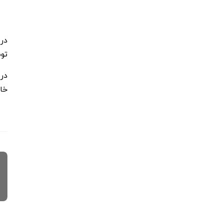
در
توض
در
خاتم