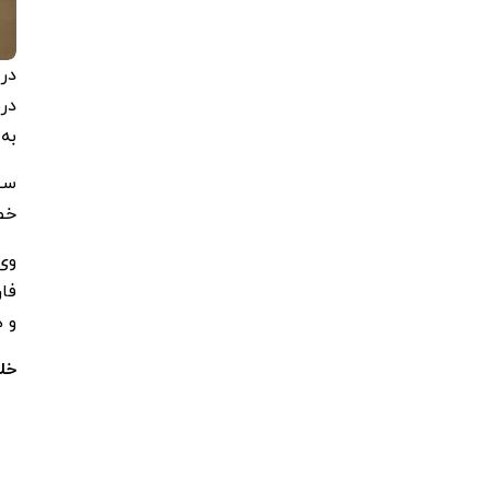
دری
به 
سپ
خص
وی 
فار
و 
خل