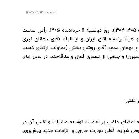
تحریریه
,
۱۴۰۵/۰۳/۱۲
جلسه کمیسیون تجارت، پولی، بانکی و بیمه اتاق ایران و ایتالیا (دوره 1405-1404)، روز دوشنبه 11 خرداد‌ماه 1405، رأس ساعت
 هیأت‌رئیسه اتاق ایران و ایتالیا)، آقای دهقان نیری
، و مهمان مدعو آقای روشن بخش (معاونت ارتقای کسب
یون) و جمعی از اعضای فعال و علاقه‌مند، در محل اتاق
 نفتي
ه اعضای حاضر، بر اهمیت توسعه صادرات و نقش آن در
وص شرایط فعلی تجارت خارجی و الزامات جدید پیش‌روی