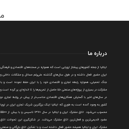
مط
درباره ما
ايتاليا از جمله کشورهای پيشتاز اروپایی است که همواره در صحنه‌های اقتصادی و فرهنگی
ايران حضور فعال داشته و در طول سال‌های گذشته علی‌رغم مسائل و مشکلات داخلی و
جنگ تحميلی، همواره رابطه تجاری و اقتصادی خود را با ايران حفظ نموده است و با
مشارکت در بسياری از پروژه‌های صنعتی خلا حاصل از تحريم‌ها را تا اندازه‌ای پر کرده است و
در سال‌های اخير با گسترش همکاری‌های اقتصادی مناسب‌تر از پيش در روابط تجاری دو
کشور به وجود آمده است به طوري که ايتاليا اينک بزرگترين شريک تجاری ايران در اروپا
محسوب می‌شود.
اتاق مشترک ایران و ایتالیا در سال ۱۳۷۰ تاسیس و با بیش از 5500
عضو، قدیمی‌ترین و فعال‌ترین اتاق مشترک می‌باشد.
در شکل‌گيری اين تحولات اتاق
مشترک ايران و ايتاليا هميشه حضور فعال داشته است و با تشکيل اتاق بازرگانی و صنعتی