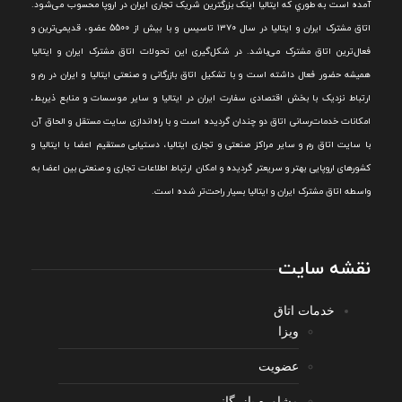
آمده است به طوري که ايتاليا اينک بزرگترين شريک تجاری ايران در اروپا محسوب می‌شود.
اتاق مشترک ایران و ایتالیا در سال ۱۳۷۰ تاسیس و با بیش از 5500 عضو، قدیمی‌ترین و
فعال‌ترین اتاق مشترک می‌باشد.
در شکل‌گيری اين تحولات اتاق مشترک ايران و ايتاليا
هميشه حضور فعال داشته است و با تشکيل اتاق بازرگانی و صنعتی ايتاليا و ايران در رم و
ارتباط نزديک با بخش اقتصادی سفارت ايران در ايتاليا و ساير موسسات و منابع ذيربط،
امکانات خدمات‌رسانی اتاق دو چندان گرديده است و با راه‌اندازی سايت مستقل و الحاق آن
با سايت اتاق رم و ساير مراکز صنعتی و تجاری ايتاليا، دستيابی مستقيم اعضا با ايتاليا و
کشورهای اروپایی بهتر و سريعتر گرديده و امکان ارتباط اطلاعات تجاری و صنعتی بين اعضا به
واسطه اتاق مشترک ایران و ایتالیا بسیار راحت‌تر شده است.
نقشه سایت
خدمات اتاق
ویزا
عضویت
مشاوره بازرگانی