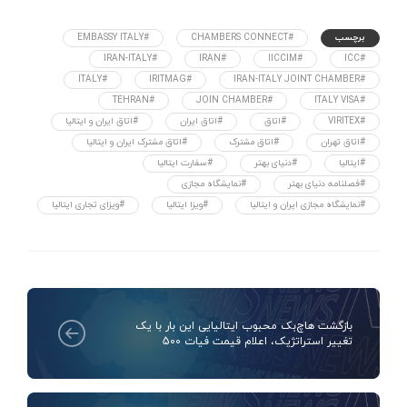
برچسب
#CHAMBERS CONNECT
#EMBASSY ITALY
#IRAN-ITALY
#IRAN
#IICCIM
#ICC
#ITALY
#IRITMAG
#IRAN-ITALY JOINT CHAMBER
#TEHRAN
#JOIN CHAMBER
#ITALY VISA
#VIRITEX
#اتاق
#اتاق ایران
#اتاق ایران و ایتالیا
#اتاق تهران
#اتاق مشترک
#اتاق مشترک ایران و ایتالیا
#ایتالیا
#دنیای بهتر
#سفارت ایتالیا
#فصلنامه دنیای بهتر
#نمایشگاه مجازی
#نمایشگاه مجازی ایران و ایتالیا
#ویزا ایتالیا
#ویزای تجاری ایتالیا
بازگشت هاچ‌بک محبوب ایتالیایی این بار با یک
تغییر استراتژیک، اعلام قیمت فیات 500