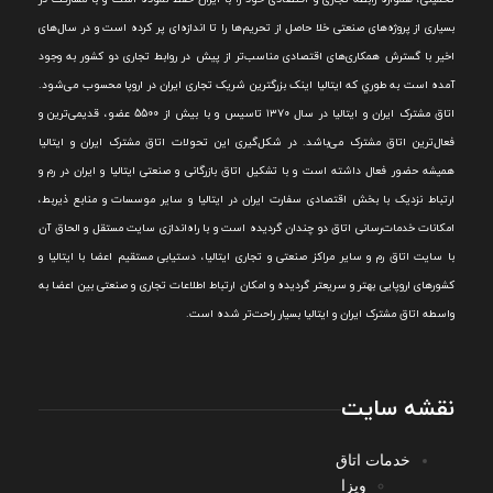
بسياری از پروژه‌های صنعتی خلا حاصل از تحريم‌ها را تا اندازه‌ای پر کرده است و در سال‌های
اخير با گسترش همکاری‌های اقتصادی مناسب‌تر از پيش در روابط تجاری دو کشور به وجود
آمده است به طوري که ايتاليا اينک بزرگترين شريک تجاری ايران در اروپا محسوب می‌شود.
اتاق مشترک ایران و ایتالیا در سال ۱۳۷۰ تاسیس و با بیش از 5500 عضو، قدیمی‌ترین و
فعال‌ترین اتاق مشترک می‌باشد.
در شکل‌گيری اين تحولات اتاق مشترک ايران و ايتاليا
هميشه حضور فعال داشته است و با تشکيل اتاق بازرگانی و صنعتی ايتاليا و ايران در رم و
ارتباط نزديک با بخش اقتصادی سفارت ايران در ايتاليا و ساير موسسات و منابع ذيربط،
امکانات خدمات‌رسانی اتاق دو چندان گرديده است و با راه‌اندازی سايت مستقل و الحاق آن
با سايت اتاق رم و ساير مراکز صنعتی و تجاری ايتاليا، دستيابی مستقيم اعضا با ايتاليا و
کشورهای اروپایی بهتر و سريعتر گرديده و امکان ارتباط اطلاعات تجاری و صنعتی بين اعضا به
واسطه اتاق مشترک ایران و ایتالیا بسیار راحت‌تر شده است.
نقشه سایت
خدمات اتاق
ویزا