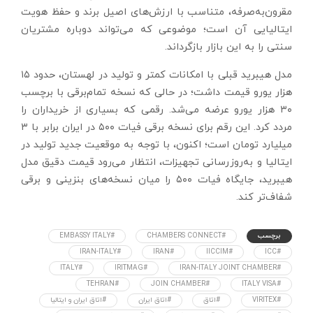
مقرون‌به‌صرفه، متناسب با ارزش‌های اصیل برند و حفظ هویت
ایتالیایی آن است؛ موضوعی که می‌تواند دوباره مشتریان
سنتی را به این بازار بازگرداند.
مدل هیبرید قبلی با امکانات کمتر و تولید در لهستان، حدود ۱۵
هزار یورو قیمت داشت؛ در حالی که نسخه تمام‌برقی با برچسب
۳۰ هزار یورو عرضه می‌شد. رقمی که بسیاری از خریداران را
مردد کرد. این رقم برای نسخه برقی فیات ۵۰۰ در ایران برابر با ۳
میلیارد تومان است؛ اکنون، با توجه به موقعیت جدید تولید در
ایتالیا و به‌روزرسانی تجهیزات، انتظار می‌رود قیمت دقیق مدل
هیبرید، جایگاه فیات ۵۰۰ را میان نسخه‌های بنزینی و برقی
شفاف‌تر کند.
برچسب
#CHAMBERS CONNECT
#EMBASSY ITALY
#IRAN-ITALY
#IRAN
#IICCIM
#ICC
#ITALY
#IRITMAG
#IRAN-ITALY JOINT CHAMBER
#TEHRAN
#JOIN CHAMBER
#ITALY VISA
#VIRITEX
#اتاق
#اتاق ایران
#اتاق ایران و ایتالیا