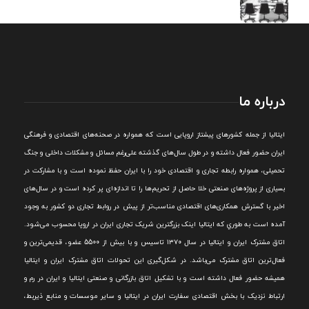
درباره ما
ايتاليا از جمله کشورهای پيشتاز اروپایی است که همواره در صحنه‌های اقتصادی و فرهنگی
ايران حضور فعال داشته و در طول سال‌های گذشته علی‌رغم مسائل و مشکلات داخلی و جنگ
تحميلی، همواره رابطه تجاری و اقتصادی خود را با ايران حفظ نموده است و با مشارکت در
بسياری از پروژه‌های صنعتی خلا حاصل از تحريم‌ها را تا اندازه‌ای پر کرده است و در سال‌های
اخير با گسترش همکاری‌های اقتصادی مناسب‌تر از پيش در روابط تجاری دو کشور به وجود
آمده است به طوري که ايتاليا اينک بزرگترين شريک تجاری ايران در اروپا محسوب می‌شود.
اتاق مشترک ایران و ایتالیا در سال ۱۳۷۰ تاسیس و با بیش از 5500 عضو، قدیمی‌ترین و
فعال‌ترین اتاق مشترک می‌باشد.
در شکل‌گيری اين تحولات اتاق مشترک ايران و ايتاليا
هميشه حضور فعال داشته است و با تشکيل اتاق بازرگانی و صنعتی ايتاليا و ايران در رم و
ارتباط نزديک با بخش اقتصادی سفارت ايران در ايتاليا و ساير موسسات و منابع ذيربط،