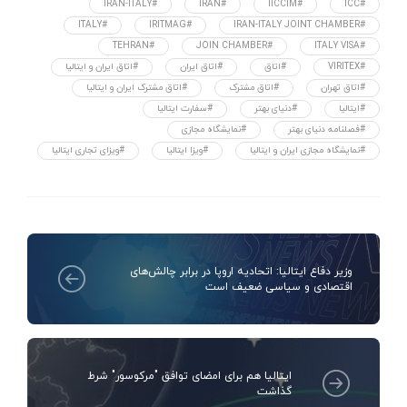
#IRAN-ITALY
#IRAN
#IICCIM
#ICC
#ITALY
#IRITMAG
#IRAN-ITALY JOINT CHAMBER
#TEHRAN
#JOIN CHAMBER
#ITALY VISA
#VIRITEX
#اتاق
#اتاق ایران
#اتاق ایران و ایتالیا
#اتاق تهران
#اتاق مشترک
#اتاق مشترک ایران و ایتالیا
#ایتالیا
#دنیای بهتر
#سفارت ایتالیا
#فصلنامه دنیای بهتر
#نمایشگاه مجازی
#نمایشگاه مجازی ایران و ایتالیا
#ویزا ایتالیا
#ویزای تجاری ایتالیا
وزیر دفاع ایتالیا: اتحادیه اروپا در برابر چالش‌های
اقتصادی و سیاسی ضعیف است
ایتالیا هم برای امضای توافق "مرکوسور" شرط
گذاشت