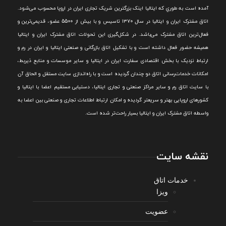
آمده است به طوري که ايتاليا اينک بزرگترين شريک تجاری ايران در اروپا محسوب می‌شود.
اتاق مشترک ایران و ایتالیا در سال ۱۳۷۰ تاسیس و با بیش از 5500 عضو، قدیمی‌ترین و
فعال‌ترین اتاق مشترک می‌باشد.
در شکل‌گيری اين تحولات اتاق مشترک ايران و ايتاليا
هميشه حضور فعال داشته است و با تشکيل اتاق بازرگانی و صنعتی ايتاليا و ايران در رم و
ارتباط نزديک با بخش اقتصادی سفارت ايران در ايتاليا و ساير موسسات و منابع ذيربط،
امکانات خدمات‌رسانی اتاق دو چندان گرديده است و با راه‌اندازی سايت مستقل و الحاق آن
با سايت اتاق رم و ساير مراکز صنعتی و تجاری ايتاليا، دستيابی مستقيم اعضا با ايتاليا و
کشورهای اروپایی بهتر و سريعتر گرديده و امکان ارتباط اطلاعات تجاری و صنعتی بين اعضا به
واسطه اتاق مشترک ایران و ایتالیا بسیار راحت‌تر شده است.
نقشه سایت
خدمات اتاق
ویزا
عضویت