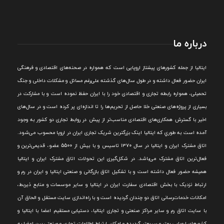
درباره ما
ايتاليا از جمله کشورهای پيشتاز اروپایی است که همواره در صحنه‌های اقتصادی و فرهنگی
ايران حضور فعال داشته و در طول سال‌های گذشته علی‌رغم مسائل و مشکلات داخلی و جنگ
تحميلی، همواره رابطه تجاری و اقتصادی خود را با ايران حفظ نموده است و با مشارکت در
بسياری از پروژه‌های صنعتی خلا حاصل از تحريم‌ها را تا اندازه‌ای پر کرده است و در سال‌های
اخير با گسترش همکاری‌های اقتصادی مناسب‌تر از پيش در روابط تجاری دو کشور به وجود
آمده است به طوري که ايتاليا اينک بزرگترين شريک تجاری ايران در اروپا محسوب می‌شود.
اتاق مشترک ایران و ایتالیا در سال ۱۳۷۰ تاسیس و با بیش از 5500 عضو، قدیمی‌ترین و
فعال‌ترین اتاق مشترک می‌باشد.
در شکل‌گيری اين تحولات اتاق مشترک ايران و ايتاليا
هميشه حضور فعال داشته است و با تشکيل اتاق بازرگانی و صنعتی ايتاليا و ايران در رم و
ارتباط نزديک با بخش اقتصادی سفارت ايران در ايتاليا و ساير موسسات و منابع ذيربط،
امکانات خدمات‌رسانی اتاق دو چندان گرديده است و با راه‌اندازی سايت مستقل و الحاق آن
با سايت اتاق رم و ساير مراکز صنعتی و تجاری ايتاليا، دستيابی مستقيم اعضا با ايتاليا و
کشورهای اروپایی بهتر و سريعتر گرديده و امکان ارتباط اطلاعات تجاری و صنعتی بين اعضا به