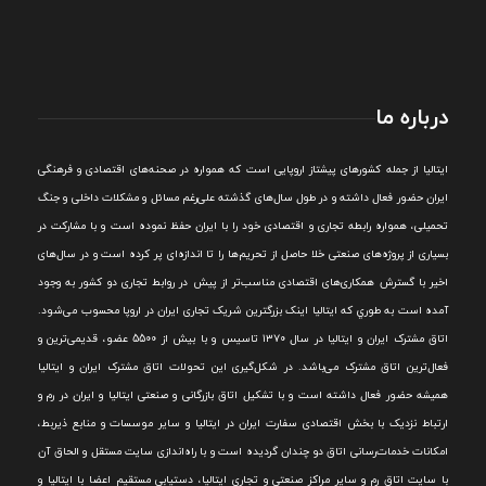
درباره ما
ايتاليا از جمله کشورهای پيشتاز اروپایی است که همواره در صحنه‌های اقتصادی و فرهنگی
ايران حضور فعال داشته و در طول سال‌های گذشته علی‌رغم مسائل و مشکلات داخلی و جنگ
تحميلی، همواره رابطه تجاری و اقتصادی خود را با ايران حفظ نموده است و با مشارکت در
بسياری از پروژه‌های صنعتی خلا حاصل از تحريم‌ها را تا اندازه‌ای پر کرده است و در سال‌های
اخير با گسترش همکاری‌های اقتصادی مناسب‌تر از پيش در روابط تجاری دو کشور به وجود
آمده است به طوري که ايتاليا اينک بزرگترين شريک تجاری ايران در اروپا محسوب می‌شود.
اتاق مشترک ایران و ایتالیا در سال ۱۳۷۰ تاسیس و با بیش از 5500 عضو، قدیمی‌ترین و
فعال‌ترین اتاق مشترک می‌باشد.
در شکل‌گيری اين تحولات اتاق مشترک ايران و ايتاليا
هميشه حضور فعال داشته است و با تشکيل اتاق بازرگانی و صنعتی ايتاليا و ايران در رم و
ارتباط نزديک با بخش اقتصادی سفارت ايران در ايتاليا و ساير موسسات و منابع ذيربط،
امکانات خدمات‌رسانی اتاق دو چندان گرديده است و با راه‌اندازی سايت مستقل و الحاق آن
با سايت اتاق رم و ساير مراکز صنعتی و تجاری ايتاليا، دستيابی مستقيم اعضا با ايتاليا و