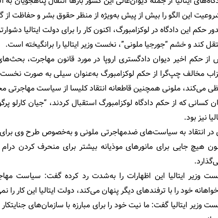
گاه‌های ایتالیا از جمله دیوان‌عالی این کشور بارها انتقال پناهجویان به آ
وعیت این الگو را بیش از پیش به‌ویژه از منظر حقوق بشر و حفاظت از گر
ر حکم این دادگاه در لوکزامبورگ، اکنون کار را برای دولت ایتالیا دشوارتر 
قل کند و خشم “جورجیا ملونی”، نخست وزیر ایتالیا را برانگیخته است.
از حکم اخیر دیوان دادگستری اروپا در مورد قانون مهاجرت، بحث‌های 
اب مخالف چپ‌گرا از حکم لوکزامبورگ به‌عنوان سیلی به صورت نخست و
ی می‌کند، ملونی همچنین قاطعانه انتقاد کلیسا از سیاست مهاجرتی مح
ن کسانی که از حکم دادگاه لوکزامبورگ استقبال کردند، “جیان کارلو پ
الیا نیز بود.
در انتقاد به سیاست‌های ضدمهاجرتی ملونی و به‌خصوص طرح وی برای اخر
ون هیچ جایی برای مانورهای موذیانه بیشتر برای منحرف کردن درام پ
‌گذارد.
ت وزیر ایتالیا این اظهارات را به‌شدت رد کرده گفت: سیاست مها
واهانه خود را با ترفندهای دیگر پنهان می‌کند، دولت ایتالیا این کار را نمی
ت وزیر ایتالیا گفت: ما نیت خود را برای مبارزه با سازمان‌های جنایتکار 