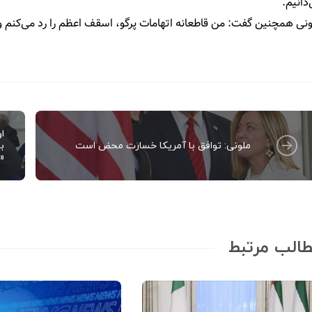
دانیم.
نی همچنین گفت: من قاطعانه اتهامات پرگو، اسقف اعظم را رد می‌کنم و
ا
ملونی: توافق با آمریکا خسارت محض است
ب
«ب
الب مرتبط