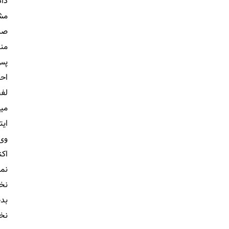
داد
مشر
صدو
منت
پس 
احز
لفظ
میا
ایت
وی 
اکن
نمی
نخس
بدخ
نخس