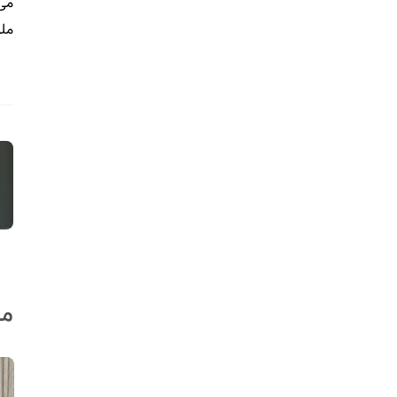
می‌
ملو
مط