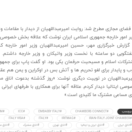
فضای مجازی مطرح شد: روایت امیرعبداللهیان از دیدار با مقامات وات
ر امور خارجه جمهوری اسلامی ایران نوشت که علاقه بخش خصوصی ایت
 گزارش خبرگزاری مهر، حسین امیرعبداللهیان وزیر امور خارجه 
فتگویی دو ساعته با نخست وزیر واتیکان و وزیر خارجه داشتم. 
ترکات اسلام و مسیحیت حرفمان یکی بود. او گفت پاپ برای جمهوری
 و پایدار برای لغو تحریم ها و آتش بس در اوکراین و یمن هم عقید
یرعبداللهیان در توییت دیگری نوشت: «روز گذشته بدعوت اتاق م
صی ایتالیا دیدار کردم. علاقه آنها برای همکاری با طرفهای ایرانی
ای مساعی مشترک ما کلیدی است.»
برچسب
#CHAMBERS CONNECT
#EMBASSY ITALY
#ICC
#IICCIM
#ITALY VISA
#ITALY
#IRITMAG
#IRAN-ITALY JOINT CHAMBER
#اتاق ایران
#اتاق ایران و ایتالیا
#اتاق تهران
#اتاق مشترک
#اتاق مش
#سفارت ایتالیا
#فصلنامه دنیای بهتر
#نمایشگاه مجازی
#نمایشگاه مجازی ایران و