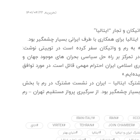
تحریریه
,
۱۴۰۱/۰۴/۲۲
یکان و تجار “ایتالیا”
الیا برای همکاری با طرف ایرانی بسیار چشمگیر بود.
که به رم و واتیکان سفر کرده است در توییتی نوشت:
در تمرکز بر راه حل سیاسی بحران های موجود جهان و
 اسلامی ایران احترام مهمی قائل است. در مورد توافق
ه‌ایم.»
شترک ایتالیا – ایران در نشست مشترک در رم با بخش
 بسیار چشمگیر بود. از سرگیری پرواز مستقیم تهران – رم
#IRAN-ITALY
#IRAN
#JOIN CHAMBER
#TEHRAN
#VIRITEX
#اتاق
ترک ایران و ایتالیا
#ایتالیا
#دنیای بهتر
 ایتالیا
#ویزا ایتالیا
#ویزای تجاری ایتالیا