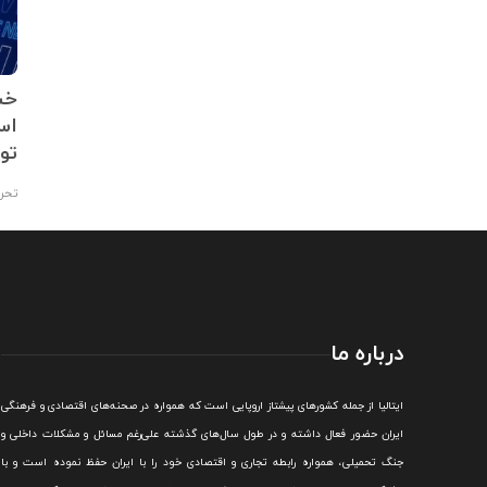
بیش از 22 میلیون تن
تولید 257 هزار تن زباله
خس
الکترونیکی در ایتالیا در سال
اسپ
2022
تو
تحریریه
,
۱۴۰۲/۰۴/۰۶
تحری
درباره ما
ايتاليا از جمله کشورهای پيشتاز اروپایی است که همواره در صحنه‌های اقتصادی و فرهنگی
ايران حضور فعال داشته و در طول سال‌های گذشته علی‌رغم مسائل و مشکلات داخلی و
جنگ تحميلی، همواره رابطه تجاری و اقتصادی خود را با ايران حفظ نموده است و با