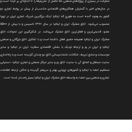
مشارکت در بسياری از پروژه‌های صنعتی خلا حاصل از تحريم‌ها را تا اندازه‌ای پر کرده است و
در سال‌های اخير با گسترش همکاری‌های اقتصادی مناسب‌تر از پيش در روابط تجاری دو
کشور به وجود آمده است به طوري که ايتاليا اينک بزرگترين شريک تجاری ايران در اروپا
محسوب می‌شود.
اتاق مشترک ایران و ایتالیا در سال ۱۳۷۰ تاسیس و با بیش از 5500
عضو، قدیمی‌ترین و فعال‌ترین اتاق مشترک می‌باشد.
در شکل‌گيری اين تحولات اتاق
مشترک ايران و ايتاليا هميشه حضور فعال داشته است و با تشکيل اتاق بازرگانی و صنعتی
ايتاليا و ايران در رم و ارتباط نزديک با بخش اقتصادی سفارت ايران در ايتاليا و ساير
موسسات و منابع ذيربط، امکانات خدمات‌رسانی اتاق دو چندان گرديده است و با راه‌اندازی
سايت مستقل و الحاق آن با سايت اتاق رم و ساير مراکز صنعتی و تجاری ايتاليا، دستيابی
مستقيم اعضا با ايتاليا و کشورهای اروپایی بهتر و سريعتر گرديده و امکان ارتباط اطلاعات
تجاری و صنعتی بين اعضا به واسطه اتاق مشترک ایران و ایتالیا بسیار راحت‌تر شده است.