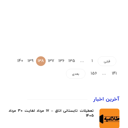
140
139
138
137
136
135
…
1
قبلی
156
…
141
بعدی
آخرین اخبار
تعطیلات تابستانی اتاق – 17 مرداد لغایت 30 مرداد
1405