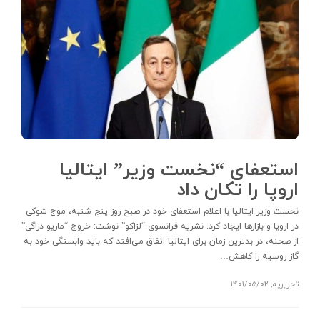
استعفای “نخست وزیر” ایتالیا
اروپا را تکان داد
نخست‌ وزیر ایتالیا با اعلام استعفای خود در صبح روز پنج‌ شنبه، موج شوکی
در اروپا و بازارها ایجاد کرد. نشریه فرانسوی “لزاکو” نوشت: خروج “ماریو دراگی”
از صحنه، در بدترین زمان برای ایتالیا اتفاق می‌افتد که باید وابستگی خود به
گاز روسیه را کاهش…
تحریریه
,
۱۴۰۱/۰۵/۰۲