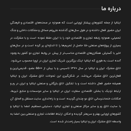
درباره ما
ايتاليا از جمله کشورهای پيشتاز اروپایی است که همواره در صحنه‌های اقتصادی و فرهنگی
ايران حضور فعال داشته و در طول سال‌های گذشته علی‌رغم مسائل و مشکلات داخلی و جنگ
تحميلی، همواره رابطه تجاری و اقتصادی خود را با ايران حفظ نموده است و با مشارکت در
بسياری از پروژه‌های صنعتی خلا حاصل از تحريم‌ها را تا اندازه‌ای پر کرده است و در سال‌های
اخير با گسترش همکاری‌های اقتصادی مناسب‌تر از پيش در روابط تجاری دو کشور به وجود
آمده است به طوري که ايتاليا اينک بزرگترين شريک تجاری ايران در اروپا محسوب می‌شود.
اتاق مشترک ایران و ایتالیا در سال ۱۳۷۰ تاسیس و با بیش از 5500 عضو، قدیمی‌ترین و
فعال‌ترین اتاق مشترک می‌باشد.
در شکل‌گيری اين تحولات اتاق مشترک ايران و ايتاليا
هميشه حضور فعال داشته است و با تشکيل اتاق بازرگانی و صنعتی ايتاليا و ايران در رم و
ارتباط نزديک با بخش اقتصادی سفارت ايران در ايتاليا و ساير موسسات و منابع ذيربط،
امکانات خدمات‌رسانی اتاق دو چندان گرديده است و با راه‌اندازی سايت مستقل و الحاق آن
با سايت اتاق رم و ساير مراکز صنعتی و تجاری ايتاليا، دستيابی مستقيم اعضا با ايتاليا و
کشورهای اروپایی بهتر و سريعتر گرديده و امکان ارتباط اطلاعات تجاری و صنعتی بين اعضا به
واسطه اتاق مشترک ایران و ایتالیا بسیار راحت‌تر شده است.