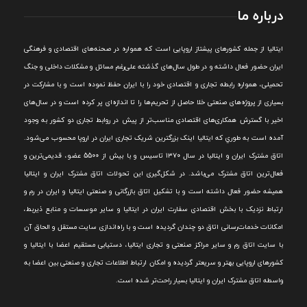
درباره ما
ايتاليا از جمله کشورهای پيشتاز اروپایی است که همواره در صحنه‌های اقتصادی و فرهنگی
ايران حضور فعال داشته و در طول سال‌های گذشته علی‌رغم مسائل و مشکلات داخلی و جنگ
تحميلی، همواره رابطه تجاری و اقتصادی خود را با ايران حفظ نموده است و با مشارکت در
بسياری از پروژه‌های صنعتی خلا حاصل از تحريم‌ها را تا اندازه‌ای پر کرده است و در سال‌های
اخير با گسترش همکاری‌های اقتصادی مناسب‌تر از پيش در روابط تجاری دو کشور به وجود
آمده است به طوري که ايتاليا اينک بزرگترين شريک تجاری ايران در اروپا محسوب می‌شود.
اتاق مشترک ایران و ایتالیا در سال ۱۳۷۰ تاسیس و با بیش از 5500 عضو، قدیمی‌ترین و
فعال‌ترین اتاق مشترک می‌باشد.
در شکل‌گيری اين تحولات اتاق مشترک ايران و ايتاليا
هميشه حضور فعال داشته است و با تشکيل اتاق بازرگانی و صنعتی ايتاليا و ايران در رم و
ارتباط نزديک با بخش اقتصادی سفارت ايران در ايتاليا و ساير موسسات و منابع ذيربط،
امکانات خدمات‌رسانی اتاق دو چندان گرديده است و با راه‌اندازی سايت مستقل و الحاق آن
با سايت اتاق رم و ساير مراکز صنعتی و تجاری ايتاليا، دستيابی مستقيم اعضا با ايتاليا و
کشورهای اروپایی بهتر و سريعتر گرديده و امکان ارتباط اطلاعات تجاری و صنعتی بين اعضا به
واسطه اتاق مشترک ایران و ایتالیا بسیار راحت‌تر شده است.