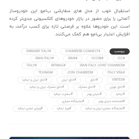
استقبال خوب از مدل ‌‌های سفارشی ب‌‌ام‌‌و این خودروساز
آلمانی را برای حضور در بازار خودرو‌‌های کلکسیونی جدی‌‌‌تر کرده
است. این خودرو‌‌ها علاوه بر فرصتی تازه برای کسب درآمد، به
افزایش اعتبار بی‌ام‌و هم کمک می‌کنند.
برچسب
#CHAMBERS CONNECT
#EMBASSY ITALY
#IRAN-ITALY
#IRAN
#IICCIM
#ICC
#ITALY
#IRITMAG
#IRAN-ITALY JOINT CHAMBER
#TEHRAN
#JOIN CHAMBER
#ITALY VISA
#VIRITEX
#اتاق
#اتاق ایران
#اتاق ایران و ایتالیا
#اتاق تهران
#اتاق مشترک
#اتاق مشترک ایران و ایتالیا
#ایتالیا
#دنیای بهتر
#سفارت ایتالیا
#فصلنامه دنیای بهتر
#نمایشگاه مجازی
#نمایشگاه مجازی ایران و ایتالیا
#ویزا ایتالیا
#ویزای تجاری ایتالیا