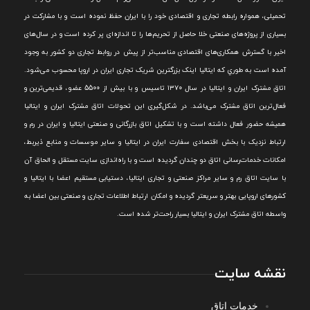
تحميلی، همواره رابطه تجاری و اقتصادی خود را با ايران حفظ نموده است و با مشارکت در
بسياری از پروژه‌های صنعتی خلا حاصل از تحريم‌ها را تا اندازه‌ای پر کرده است و در سال‌های
اخير با گسترش همکاری‌های اقتصادی مناسب‌تر از پيش در روابط تجاری دو کشور به وجود
آمده است به طوري که ايتاليا اينک بزرگترين شريک تجاری ايران در اروپا محسوب می‌شود.
اتاق مشترک ایران و ایتالیا در سال ۱۳۷۰ تاسیس و با بیش از 5500 عضو، قدیمی‌ترین و
فعال‌ترین اتاق مشترک می‌باشد.
در شکل‌گيری اين تحولات اتاق مشترک ايران و ايتاليا
هميشه حضور فعال داشته است و با تشکيل اتاق بازرگانی و صنعتی ايتاليا و ايران در رم و
ارتباط نزديک با بخش اقتصادی سفارت ايران در ايتاليا و ساير موسسات و منابع ذيربط،
امکانات خدمات‌رسانی اتاق دو چندان گرديده است و با راه‌اندازی سايت مستقل و الحاق آن
با سايت اتاق رم و ساير مراکز صنعتی و تجاری ايتاليا، دستيابی مستقيم اعضا با ايتاليا و
کشورهای اروپایی بهتر و سريعتر گرديده و امکان ارتباط اطلاعات تجاری و صنعتی بين اعضا به
واسطه اتاق مشترک ایران و ایتالیا بسیار راحت‌تر شده است.
نقشه سایت
خدمات اتاق