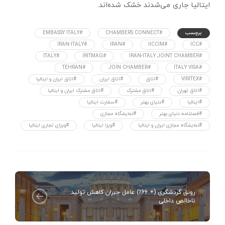
ایتالیا جاری می‌شدند خشک شده‌اند.
برچسب
#CHAMBERS CONNECT
#EMBASSY ITALY
#IRAN-ITALY
#IRAN
#IICCIM
#ICC
#ITALY
#IRITMAG
#IRAN-ITALY JOINT CHAMBER
#TEHRAN
#JOIN CHAMBER
#ITALY VISA
#VIRITEX
#اتاق
#اتاق ایران
#اتاق ایران و ایتالیا
#اتاق تهران
#اتاق مشترک
#اتاق مشترک ایران و ایتالیا
#ایتالیا
#دنیای بهتر
#سفارت ایتالیا
#فصلنامه دنیای بهتر
#نمایشگاه مجازی
#نمایشگاه مجازی ایران و ایتالیا
#ویزا ایتالیا
#ویزای تجاری ایتالیا
رونق گردشگری (+ 66٪) عامل جبران کاهش تولید
ناخالص داخلی