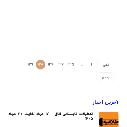
129
128
127
126
125
…
1
قبلی
بعدی
آخرین اخبار
تعطیلات تابستانی اتاق – 17 مرداد لغایت 30 مرداد
1405