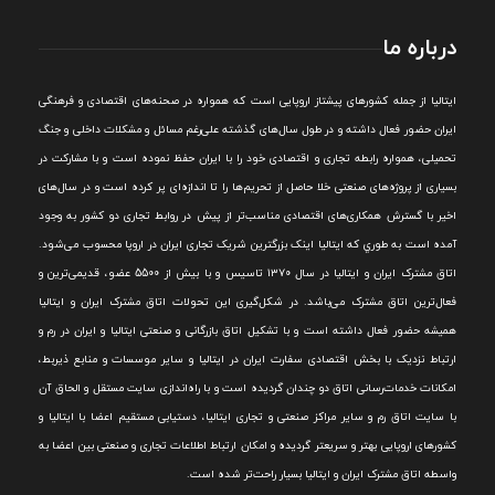
درباره ما
ايتاليا از جمله کشورهای پيشتاز اروپایی است که همواره در صحنه‌های اقتصادی و فرهنگی
ايران حضور فعال داشته و در طول سال‌های گذشته علی‌رغم مسائل و مشکلات داخلی و جنگ
تحميلی، همواره رابطه تجاری و اقتصادی خود را با ايران حفظ نموده است و با مشارکت در
بسياری از پروژه‌های صنعتی خلا حاصل از تحريم‌ها را تا اندازه‌ای پر کرده است و در سال‌های
اخير با گسترش همکاری‌های اقتصادی مناسب‌تر از پيش در روابط تجاری دو کشور به وجود
آمده است به طوري که ايتاليا اينک بزرگترين شريک تجاری ايران در اروپا محسوب می‌شود.
اتاق مشترک ایران و ایتالیا در سال ۱۳۷۰ تاسیس و با بیش از 5500 عضو، قدیمی‌ترین و
فعال‌ترین اتاق مشترک می‌باشد.
در شکل‌گيری اين تحولات اتاق مشترک ايران و ايتاليا
هميشه حضور فعال داشته است و با تشکيل اتاق بازرگانی و صنعتی ايتاليا و ايران در رم و
ارتباط نزديک با بخش اقتصادی سفارت ايران در ايتاليا و ساير موسسات و منابع ذيربط،
امکانات خدمات‌رسانی اتاق دو چندان گرديده است و با راه‌اندازی سايت مستقل و الحاق آن
با سايت اتاق رم و ساير مراکز صنعتی و تجاری ايتاليا، دستيابی مستقيم اعضا با ايتاليا و
کشورهای اروپایی بهتر و سريعتر گرديده و امکان ارتباط اطلاعات تجاری و صنعتی بين اعضا به
واسطه اتاق مشترک ایران و ایتالیا بسیار راحت‌تر شده است.