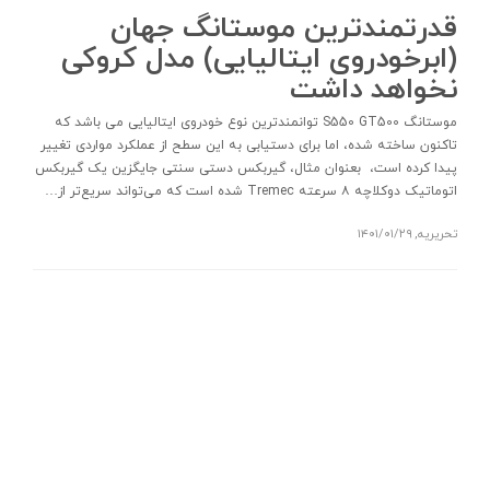
قدرتمندترین موستانگ جهان
(ابرخودروی ایتالیایی) مدل کروکی
نخواهد داشت
موستانگ S550 GT500 توانمندترین نوع خودروی ایتالیایی می باشد که
تاکنون ساخته شده، اما برای دستیابی به این سطح از عملکرد مواردی تغییر
پیدا کرده است، بعنوان مثال، گیربکس دستی سنتی جایگزین یک گیربکس
اتوماتیک دوکلاچه ۸ سرعته Tremec شده است که می‌تواند سریع‌تر از…
تحریریه
,
۱۴۰۱/۰۱/۲۹