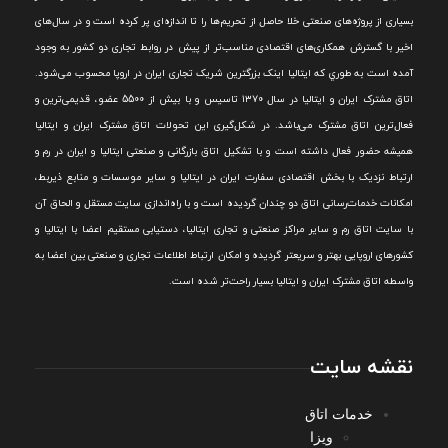
بسياری از پروژه‌های صنعتی خلا حاصل از تحريم‌ها را تا اندازه‌ای پر کرده است و در سال‌های
اخير با گسترش همکاری‌های اقتصادی مناسب‌تر از پيش در روابط تجاری دو کشور به وجود
آمده است به طوري که ايتاليا اينک بزرگترين شريک تجاری ايران در اروپا محسوب می‌شود.
اتاق مشترک ایران و ایتالیا در سال ۱۳۷۰ تاسیس و با بیش از 5500 عضو، قدیمی‌ترین و
فعال‌ترین اتاق مشترک می‌باشد.
در شکل‌گيری اين تحولات اتاق مشترک ايران و ايتاليا
هميشه حضور فعال داشته است و با تشکيل اتاق بازرگانی و صنعتی ايتاليا و ايران در رم و
ارتباط نزديک با بخش اقتصادی سفارت ايران در ايتاليا و ساير موسسات و منابع ذيربط،
امکانات خدمات‌رسانی اتاق دو چندان گرديده است و با راه‌اندازی سايت مستقل و الحاق آن
با سايت اتاق رم و ساير مراکز صنعتی و تجاری ايتاليا، دستيابی مستقيم اعضا با ايتاليا و
کشورهای اروپایی بهتر و سريعتر گرديده و امکان ارتباط اطلاعات تجاری و صنعتی بين اعضا به
واسطه اتاق مشترک ایران و ایتالیا بسیار راحت‌تر شده است.
نقشه سایت
خدمات اتاق
ویزا