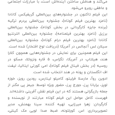
می‌کند و هدفش ساختن آینده‌اش است، با مبارزات اجتماعی
و عاطفی روبرو می‌شود.
این فیلم تاکنون در جشنواره‌های بین‌المللی گریفیکس کانادا
(نامزد بهترین فیلم کوتاه)، جشنواره بین‌المللی بردرم ترکیه
(برنده جایزه کارگردانی در بخش کوتاه)، جشنواره بین‌المللی
برزیل (نامزد بهترین فیلمنامه)، جشنواره بین‌المللی الترنتیو
کانادا (نامزد بهترین فیلم درام کوتاه)، جشنواره بین‌المللی
سیلان لس آنجالس در آمریکا (دریافت لوح افتخار) شده است.
این فیلم همچنین برای نمایش در جشنواره‌هایی همچون کلارا
هند، هیلتاپ در آمریکا، تگزاس، ۵ قاره ونزوئلا، مسکو در
روسیه (در بخش فینال فیلم کوتاه)، امی کورتی ایتالیا، لیفت
اف انگلستان و پونه در هند انتخاب شده است.
ادوین روآ، مارسلا فرلیتو، کامیلو لینارس، رودین رویز، خوزه
لوپز، برایانا پرز، جورج پرز، حضور ویژه توسط: جیمز پی مگنر از
جمله بازیگرانی هستند که در این فیلم نقش آفرینی داشته‌اند.
فهرست کامل عوامل این فیلم کوتاه عبارتند از نویسنده و
کارگردان: زهرا میرزایی، تهیه کننده: سینا بهمنش، مدیر
تصویربرداری: اس. کورلئونه، ضبط صدا: لویی مک کینلی،