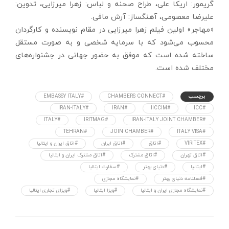
گریمور: اریکا علی، طراح صحنه و لباس: زهرا میرزایی، تدوین:
علیرضا معصومی، آهنگساز: آرش مافی.
«مهاجر» اولین فیلم زهرا میرزایی در مقام نویسنده و کارگردان
محسوب می‌شود که با سرمایه شخصی و به صورت مستقل
ساخته شده است که موفق به حضور جهانی در جشنواره‌های
مختلف شده است.
برچسب
#CHAMBERS CONNECT
#EMBASSY ITALY
#IRAN-ITALY
#IRAN
#IICCIM
#ICC
#ITALY
#IRITMAG
#IRAN-ITALY JOINT CHAMBER
#TEHRAN
#JOIN CHAMBER
#ITALY VISA
#VIRITEX
#اتاق
#اتاق ایران
#اتاق ایران و ایتالیا
#اتاق تهران
#اتاق مشترک
#اتاق مشترک ایران و ایتالیا
#ایتالیا
#دنیای بهتر
#سفارت ایتالیا
#فصلنامه دنیای بهتر
#نمایشگاه مجازی
#نمایشگاه مجازی ایران و ایتالیا
#ویزا ایتالیا
#ویزای تجاری ایتالیا