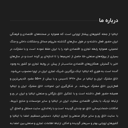
درباره ما
ايتاليا از جمله کشورهای پيشتاز اروپایی است که همواره در صحنه‌های اقتصادی و فرهنگی
ايران حضور فعال داشته و در طول سال‌های گذشته علی‌رغم مسائل و مشکلات داخلی و جنگ
تحميلی، همواره رابطه تجاری و اقتصادی خود را با ايران حفظ نموده است و با مشارکت در
بسياری از پروژه‌های صنعتی خلا حاصل از تحريم‌ها را تا اندازه‌ای پر کرده است و در سال‌های
اخير با گسترش همکاری‌های اقتصادی مناسب‌تر از پيش در روابط تجاری دو کشور به وجود
آمده است به طوري که ايتاليا اينک بزرگترين شريک تجاری ايران در اروپا محسوب می‌شود.
اتاق مشترک ایران و ایتالیا در سال ۱۳۷۰ تاسیس و با بیش از 5500 عضو، قدیمی‌ترین و
فعال‌ترین اتاق مشترک می‌باشد.
در شکل‌گيری اين تحولات اتاق مشترک ايران و ايتاليا
هميشه حضور فعال داشته است و با تشکيل اتاق بازرگانی و صنعتی ايتاليا و ايران در رم و
ارتباط نزديک با بخش اقتصادی سفارت ايران در ايتاليا و ساير موسسات و منابع ذيربط،
امکانات خدمات‌رسانی اتاق دو چندان گرديده است و با راه‌اندازی سايت مستقل و الحاق آن
با سايت اتاق رم و ساير مراکز صنعتی و تجاری ايتاليا، دستيابی مستقيم اعضا با ايتاليا و
کشورهای اروپایی بهتر و سريعتر گرديده و امکان ارتباط اطلاعات تجاری و صنعتی بين اعضا به