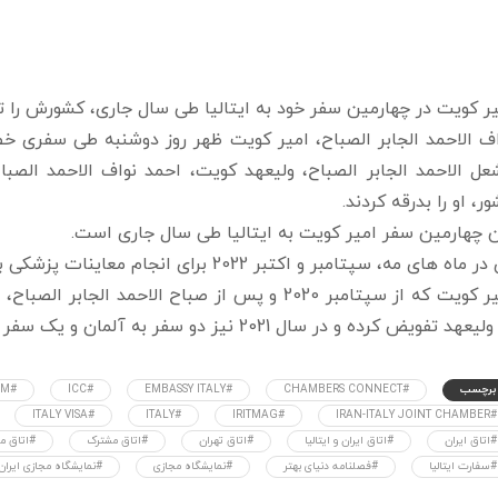
ر کویت در چهارمین سفر خود به ایتالیا طی سال جاری، کشورش را تر
اف الاحمد الجابر الصباح، امیر کویت ظهر روز دوشنبه طی سفری خ
عل الاحمد الجابر الصباح، ولیعهد کویت، احمد نواف الاحمد الصب
ر، او را بدرقه کردند.
 چهارمین سفر امیر کویت به ایتالیا طی سال جاری است.
ماه های مه، سپتامبر و اکتبر 2022 برای انجام معاینات پزشکی به ایتالیا رفته بود.
امیر کویت که از سپتامبر 2020 و پس از صباح الاحم
عهد تفویض کرده و در سال 2021 نیز دو سفر به آلمان و یک سفر به امریکا داشته است.
برچسب
#CHAMBERS CONNECT
#EMBASSY ITALY
#ICC
#IICCIM
#ITALY VISA
#ITALY
#IRITMAG
#IRAN-ITALY JOINT CHAMBER
#اتاق ایران
#اتاق ایران و ایتالیا
#اتاق تهران
#اتاق مشترک
#اتاق مش
#سفارت ایتالیا
#فصلنامه دنیای بهتر
#نمایشگاه مجازی
#نمایشگاه مجازی ایران و