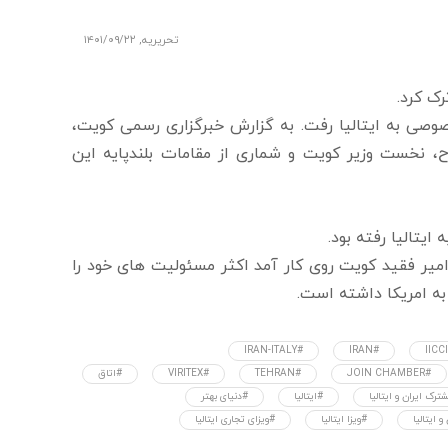
تحریریه
,
۱۴۰۱/۰۹/۲۲
ک کرد.
صوصی به ایتالیا رفت. به گزارش خبرگزاری رسمی کویت،
اح، نخست وزیر کویت و شماری از مقامات بلندپایه این
د الجابر الصباح، امیر فقید کویت روی کار آمد اکثر مسئولیت های خود را
#IRAN-ITALY
#IRAN
#JOIN CHAMBER
#TEHRAN
#VIRITEX
#اتاق
ترک ایران و ایتالیا
#ایتالیا
#دنیای بهتر
 ایتالیا
#ویزا ایتالیا
#ویزای تجاری ایتالیا