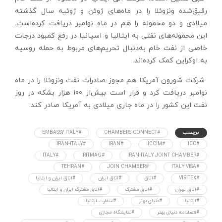
رقیق‌شده‌ ونزوئلا را در ماه‌های ژوئن و ژوئیه سال گذشته
میلادی و دو محموله را هم در ماه نوامبر دریافت کرده‌است.
این محموله‌های نفتی به ایتالیا و اسپانیا در رفع کمبود درجات
خاصی از نفت خام به‌دنبال تحریم‌های مربوط به حمله روسیه
به اوکراین کمک کرده‌اند.
شرکت شورون آمریکا هم مجوز صادرات نفت ونزوئلا را در ماه
نوامبر دریافت کرد و قرار است بیش‌از 100 هزار بشکه در روز
نفت این کشور را در ماه جاری میلادی به آمریکا صادر کند.
برچسب
#CHAMBERS CONNECT
#EMBASSY ITALY
#IRAN-ITALY
#IRAN
#IICCIM
#ICC
#ITALY
#IRITMAG
#IRAN-ITALY JOINT CHAMBER
#TEHRAN
#JOIN CHAMBER
#ITALY VISA
#VIRITEX
#اتاق
#اتاق ایران
#اتاق ایران و ایتالیا
#اتاق تهران
#اتاق مشترک
#اتاق مشترک ایران و ایتالیا
#ایتالیا
#دنیای بهتر
#سفارت ایتالیا
#فصلنامه دنیای بهتر
#نمایشگاه مجازی