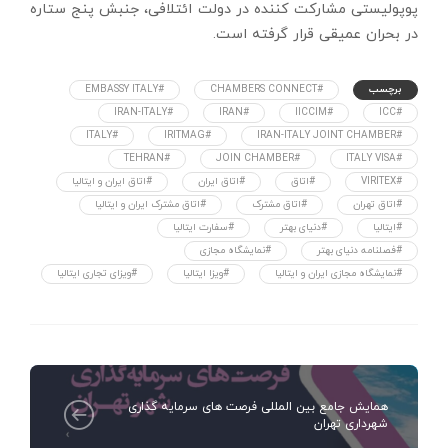
پوپولیستی مشارکت کننده در دولت ائتلافی، جنبش پنج ستاره
در بحران عمیقی قرار گرفته است.
برچسب
#CHAMBERS CONNECT
#EMBASSY ITALY
#IRAN-ITALY
#IRAN
#IICCIM
#ICC
#ITALY
#IRITMAG
#IRAN-ITALY JOINT CHAMBER
#TEHRAN
#JOIN CHAMBER
#ITALY VISA
#VIRITEX
#اتاق
#اتاق ایران
#اتاق ایران و ایتالیا
#اتاق تهران
#اتاق مشترک
#اتاق مشترک ایران و ایتالیا
#ایتالیا
#دنیای بهتر
#سفارت ایتالیا
#فصلنامه دنیای بهتر
#نمایشگاه مجازی
#نمایشگاه مجازی ایران و ایتالیا
#ویزا ایتالیا
#ویزای تجاری ایتالیا
همایش جامع بین المللی فرصت های سرمایه گذاری
شهرداری تهران