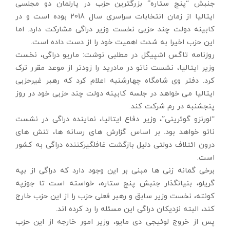
جنبش “پنج ستاره” بزرگترین حزب در پارلمان دو مجلسی
ایتالیا از زمان انتخابات سراسری سال 2018 بوده است و در
کابینه دولت چند حزبی نخست وزیر دراگی مشارکت دارد. اما
این حزب اخیرا به شدت اهمیت خود را از دست داده است.
روزنامه تاگس اشپیگل در مطلبی نوشت: ماریو دراگی، نخست
وزیر ایتالیا، نشست ناتو در مادرید را زودتر از موعد مقرر ترک
کرد. دفتر وی شامگاه چهارشنبه اعلام کرد که رهبر غیرحزبی
ایتالیا می خواهد در جلسه کابینه دولت چند حزبی خود در روز
پنجشنبه در رم شرکت کند.
“لورنزو گوئرینی”، وزیر دفاع ایتالیا، نماینده دراگی در نشست
ناتو خواهد بود. بر اساس گزارش های رسانه ها، تنش های
درون ائتلاف دولتی دلیل بازگشت غافلگیرکننده دراگی به کشور
است.
برخی گمانه زنی ها مبنی بر این وجود دارد که دراگی از بپه
گریلو، بنیانگذار جنبش پنج ستاره، خواسته است تا جوزپه
کونته، نخست وزیر سابق و رهبر فعلی حزب را از این حزب خارج
کند، البته نزدیکان دراگی این مسئله را رد کرده اند.
پس از خروج لوئیجی دی مایو، وزیر امور خارجه از این حزب