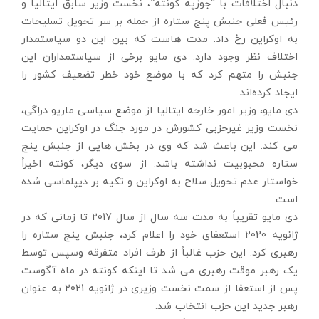
دنبال اختلافات با “جوزپه کونته”، نخست وزیر سابق ایتالیا و
رئیس فعلی جنبش پنج ستاره از جمله بر سر تحویل تسلیحات
به اوکراین رخ داد. مدت هاست که بین این دو سیاستمدار
اختلاف نظر وجود دارد. دی مایو برخی از سیاستمداران این
جنبش را متهم کرد که با موضع خود خطر تضعیف کشور را
ایجاد کرده‌اند.
دی مایو، وزیر امور خارجه ایتالیا از موضع سیاسی ماریو دراگی،
نخست وزیر غیرحزبی کشورش در مورد جنگ در اوکراین حمایت
می کند. این باعث شد که وی در بخش هایی از جنبش پنج
ستاره محبوبیت نداشته باشد. از سوی دیگر، کونته اخیراً
خواستار عدم تحویل سلاح به اوکراین و تکیه بر دیپلماسی شده
است.
دی مایو تقریباً به مدت سه سال از سال 2017 تا زمانی که در
ژانویه 2020 استعفای خود را اعلام کرد، جنبش پنج ستاره را
رهبری کرد. این حزب غالباً از طرف افراد متفرقه وسپس توسط
یک رهبر موقت رهبری می شد تا اینکه کونته در ماه آگوست
پس از استعفا از سمت نخست وزیری در ژانویه 2021 به عنوان
رهبر جدید این حزب انتخاب شد.