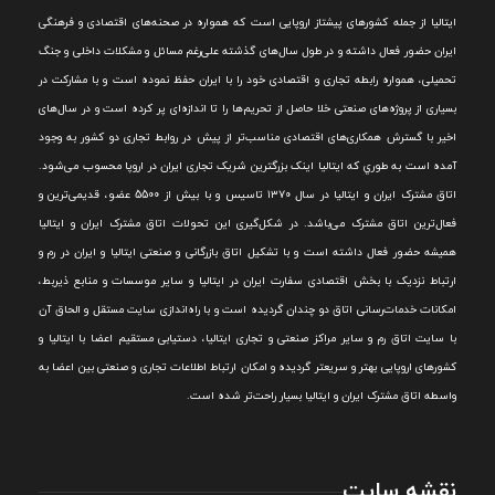
ايتاليا از جمله کشورهای پيشتاز اروپایی است که همواره در صحنه‌های اقتصادی و فرهنگی
ايران حضور فعال داشته و در طول سال‌های گذشته علی‌رغم مسائل و مشکلات داخلی و جنگ
تحميلی، همواره رابطه تجاری و اقتصادی خود را با ايران حفظ نموده است و با مشارکت در
بسياری از پروژه‌های صنعتی خلا حاصل از تحريم‌ها را تا اندازه‌ای پر کرده است و در سال‌های
اخير با گسترش همکاری‌های اقتصادی مناسب‌تر از پيش در روابط تجاری دو کشور به وجود
آمده است به طوري که ايتاليا اينک بزرگترين شريک تجاری ايران در اروپا محسوب می‌شود.
اتاق مشترک ایران و ایتالیا در سال ۱۳۷۰ تاسیس و با بیش از 5500 عضو، قدیمی‌ترین و
فعال‌ترین اتاق مشترک می‌باشد.
در شکل‌گيری اين تحولات اتاق مشترک ايران و ايتاليا
هميشه حضور فعال داشته است و با تشکيل اتاق بازرگانی و صنعتی ايتاليا و ايران در رم و
ارتباط نزديک با بخش اقتصادی سفارت ايران در ايتاليا و ساير موسسات و منابع ذيربط،
امکانات خدمات‌رسانی اتاق دو چندان گرديده است و با راه‌اندازی سايت مستقل و الحاق آن
با سايت اتاق رم و ساير مراکز صنعتی و تجاری ايتاليا، دستيابی مستقيم اعضا با ايتاليا و
کشورهای اروپایی بهتر و سريعتر گرديده و امکان ارتباط اطلاعات تجاری و صنعتی بين اعضا به
واسطه اتاق مشترک ایران و ایتالیا بسیار راحت‌تر شده است.
نقشه سایت