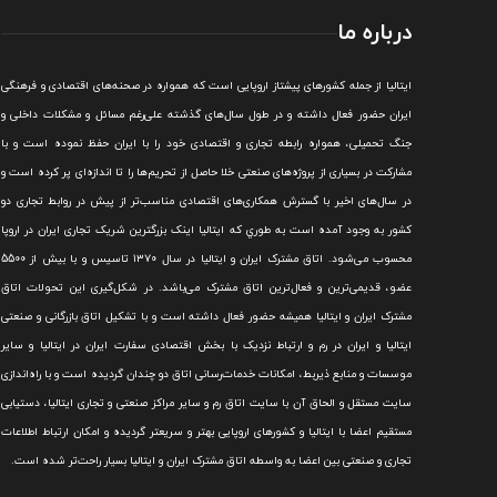
درباره ما
ايتاليا از جمله کشورهای پيشتاز اروپایی است که همواره در صحنه‌های اقتصادی و فرهنگی
ايران حضور فعال داشته و در طول سال‌های گذشته علی‌رغم مسائل و مشکلات داخلی و
جنگ تحميلی، همواره رابطه تجاری و اقتصادی خود را با ايران حفظ نموده است و با
مشارکت در بسياری از پروژه‌های صنعتی خلا حاصل از تحريم‌ها را تا اندازه‌ای پر کرده است و
در سال‌های اخير با گسترش همکاری‌های اقتصادی مناسب‌تر از پيش در روابط تجاری دو
کشور به وجود آمده است به طوري که ايتاليا اينک بزرگترين شريک تجاری ايران در اروپا
محسوب می‌شود.
اتاق مشترک ایران و ایتالیا در سال ۱۳۷۰ تاسیس و با بیش از 5500
عضو، قدیمی‌ترین و فعال‌ترین اتاق مشترک می‌باشد.
در شکل‌گيری اين تحولات اتاق
مشترک ايران و ايتاليا هميشه حضور فعال داشته است و با تشکيل اتاق بازرگانی و صنعتی
ايتاليا و ايران در رم و ارتباط نزديک با بخش اقتصادی سفارت ايران در ايتاليا و ساير
موسسات و منابع ذيربط، امکانات خدمات‌رسانی اتاق دو چندان گرديده است و با راه‌اندازی
سايت مستقل و الحاق آن با سايت اتاق رم و ساير مراکز صنعتی و تجاری ايتاليا، دستيابی
مستقيم اعضا با ايتاليا و کشورهای اروپایی بهتر و سريعتر گرديده و امکان ارتباط اطلاعات
تجاری و صنعتی بين اعضا به واسطه اتاق مشترک ایران و ایتالیا بسیار راحت‌تر شده است.