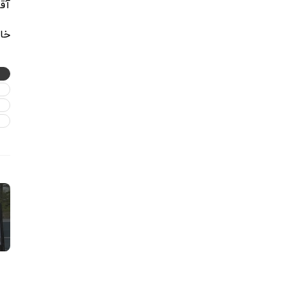
آقای
خانم 