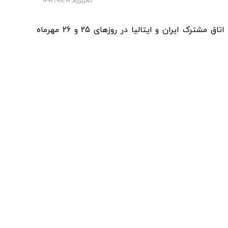
تحریریه
,
۱۴۰۲/۰۸/۰۱
انتخابات هیات رئیسه (رئیس و دو نایب) کمیسیون‌ های چهار گانه اتاق مشترک ایران و ایتالیا در روزهای 25 و 26 مهرماه