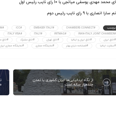
 محمد مهدی یوسفی میانجی با 10 رای نایب رئیس اول
سارا انصاری با 9 رای نایب رئیس دوم
برچسب
#CHAMBERS CONNECT
#EMBASSY ITALY
#ICC
#IICCIM
#ITALY VISA
#ITALY
#IRITMAG
#IRAN-ITALY JOINT CHAMBER
#اتاق ایران
#اتاق ایران و ایتالیا
#اتاق تهران
#اتاق مشترک
#اتاق مش
#سفارت ایتالیا
#فصلنامه دنیای بهتر
#نمایشگاه مجازی
#نمایشگاه مجازی ایران و
از نگاه ایتالیایی‌ها ایران کشوری با تمدن
چندهزار ساله است
ماه